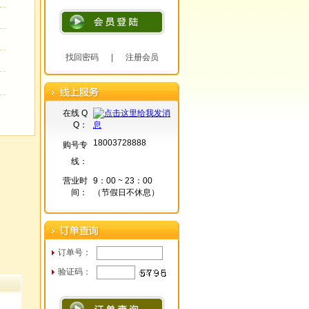
找回密码
|
注册会员
在线 Q
Q：
18003728888
购号专
线：
营业时
9：00 ~ 23：00
间：
（节假日不休息）
订单号：
验证码：