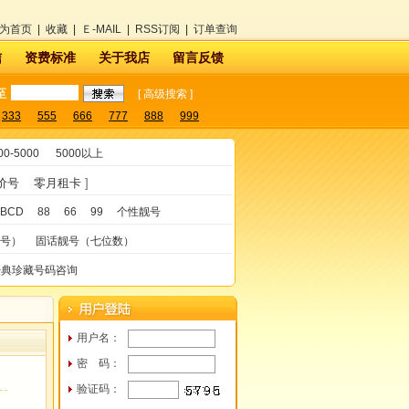
为首页
|
收藏
|
Ｅ-MAIL
|
RSS订阅
|
订单查询
信
资费标准
关于我店
留言反馈
至
[
高级搜索
]
333
555
666
777
888
999
00-5000
5000以上
价号
零月租卡
]
ABCD
88
66
99
个性靓号
区号）
固话靓号（七位数）
经典珍藏号码咨询
用户名：
密 码：
验证码：