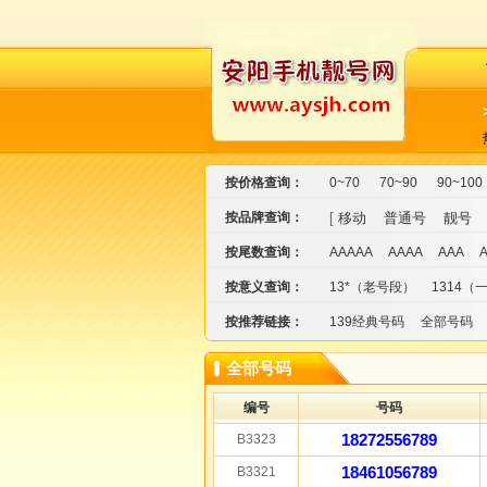
按价格查询：
0~70
70~90
90~100
按品牌查询：
[
移动
普通号
靓号
按尾数查询：
AAAAA
AAAA
AAA
按意义查询：
13*（老号段）
1314（
按推荐链接：
139经典号码
全部号码
全部号码
编号
号码
18272556789
B3323
18461056789
B3321