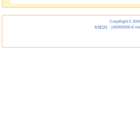
CopyRight © 200
在线QQ：190000900 E-ma