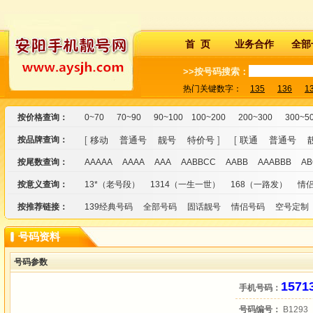
首 页
业务合作
全部
>>按号码搜索：
热门关键数字：
135
136
1
按价格查询：
0~70
70~90
90~100
100~200
200~300
300~5
按品牌查询：
[
移动
普通号
靓号
特价号
] [
联通
普通号
按尾数查询：
AAAAA
AAAA
AAA
AABBCC
AABB
AAABBB
AB
按意义查询：
13*（老号段）
1314（一生一世）
168（一路发）
情
按推荐链接：
139经典号码
全部号码
固话靓号
情侣号码
空号定制
号码资料
号码参数
1571
手机号码：
号码编号：
B1293